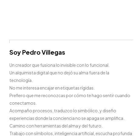
Soy Pedro Villegas
Un creador que fusiona lo invisible con lo funcional.
Un alquimista digital que no dejó su alma fuera de la
tecnología.
No me interesa encajar en etiquetas rígidas.
Prefiero que me reconozcas por cómo te hago sentir cuando
conectamos.
Acompaño procesos, traduzco lo simbólico, y diseño
experiencias donde la conciencia no se apaga se amplifica.
Camino con herramientas del alma y del futuro.
Trabajo con símbolos, inteligencia artificial, escucha profunda