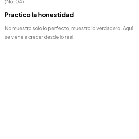
(No. 04)
Practico la honestidad
Algo quiere
NACER
No muestro solo lo perfecto, muestro lo verdadero. Aquí
DE TI?
se viene a crecer desde lo real.
Contacto
©2025 Pedro Villegas. Todos los derechos reservados.
Sitio creado con propósito y conciencia.